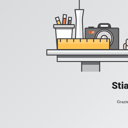
Sti
Grazie