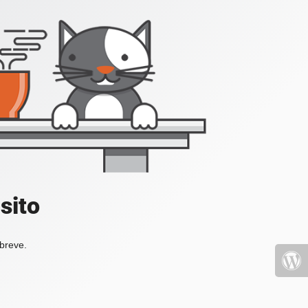
sito
 breve.