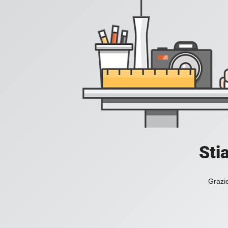
Sti
Grazie