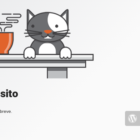
sito
 breve.