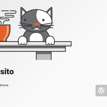
sito
 breve.