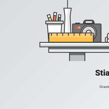
Sti
Grazie