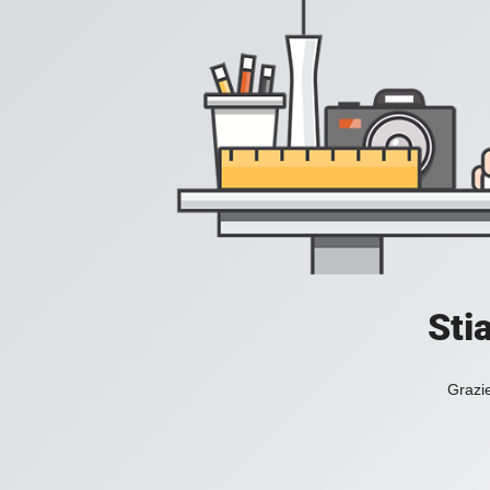
Sti
Grazie