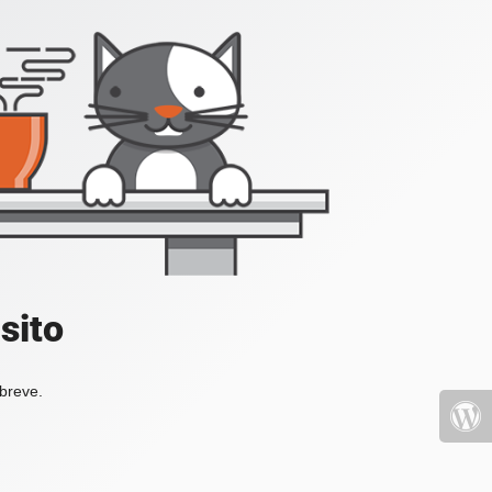
sito
 breve.