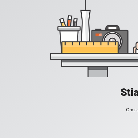
Sti
Grazie