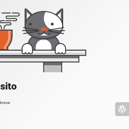
sito
 breve.