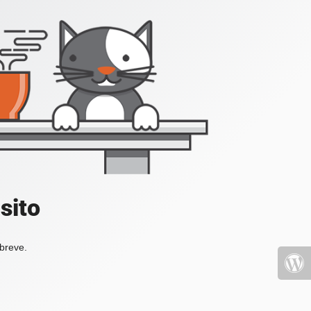
sito
 breve.