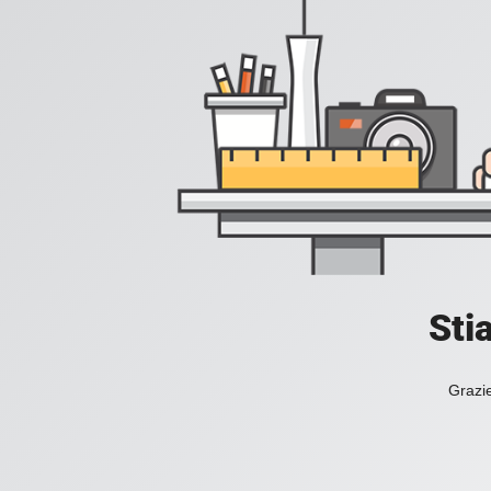
Sti
Grazie