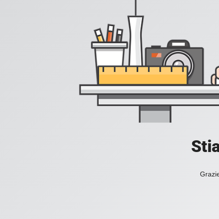
Sti
Grazie