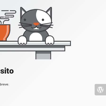
sito
 breve.