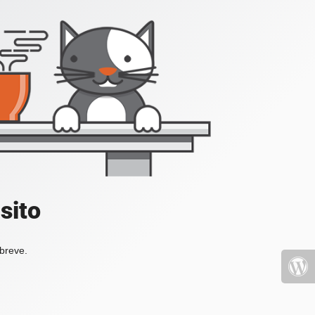
sito
 breve.