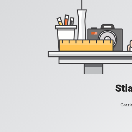
Sti
Grazie