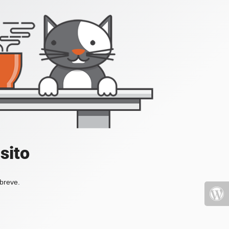
sito
 breve.