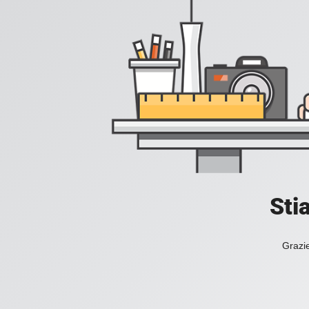
Sti
Grazie