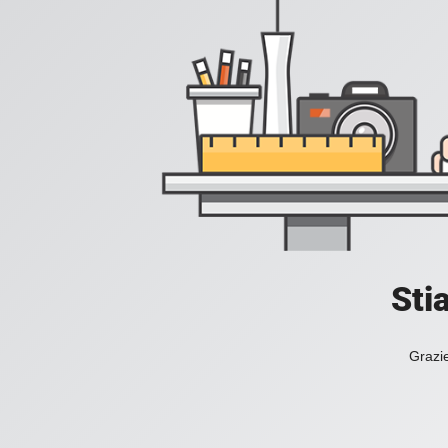
Sti
Grazie