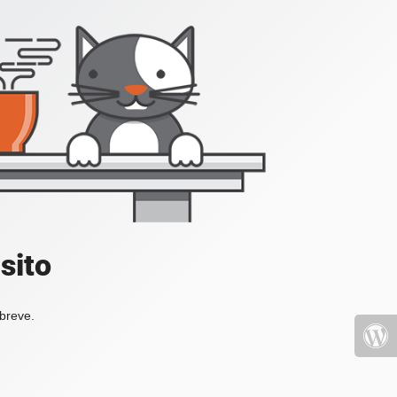
sito
 breve.