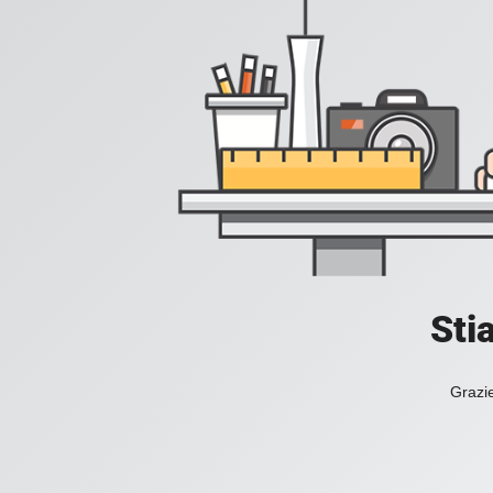
Sti
Grazie