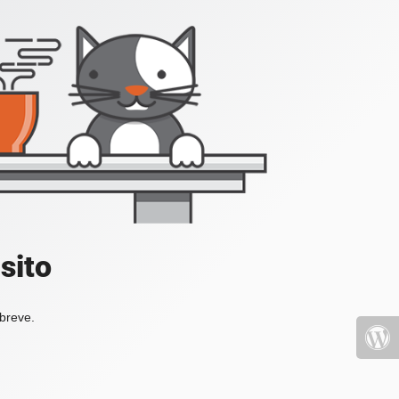
sito
 breve.