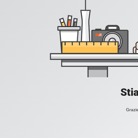
Sti
Grazie