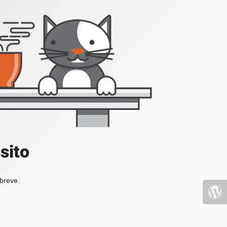
sito
 breve.