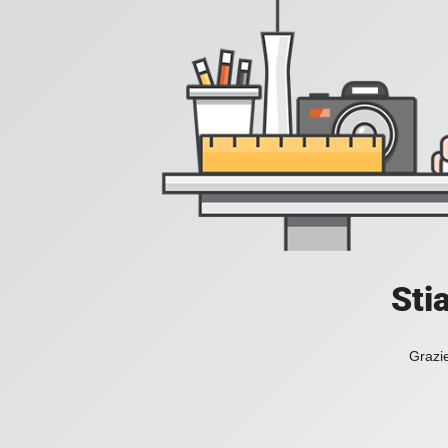
Sti
Grazie