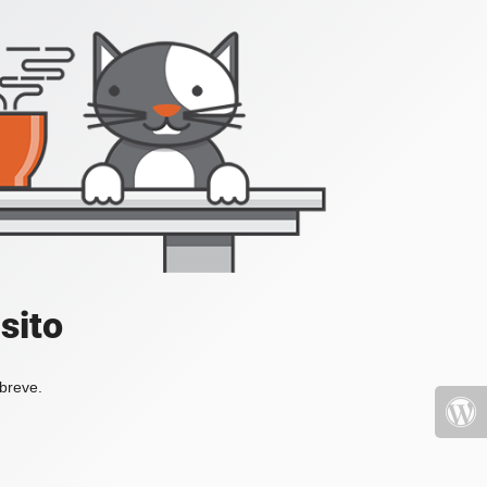
sito
 breve.