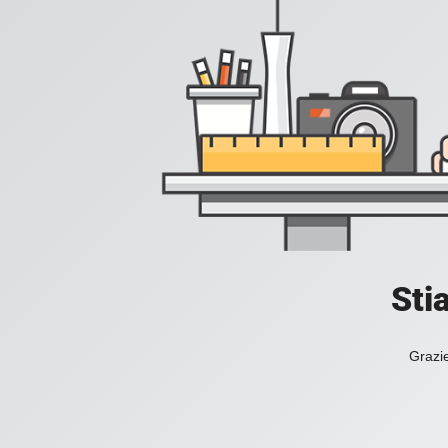
Sti
Grazie