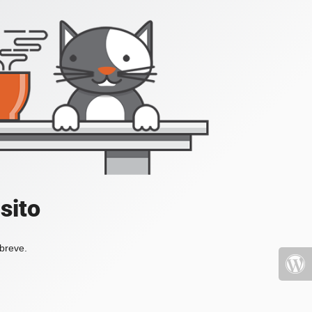
sito
 breve.