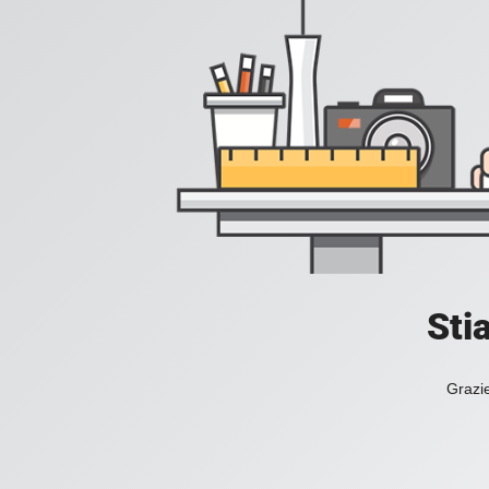
Sti
Grazie