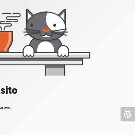
sito
 breve.