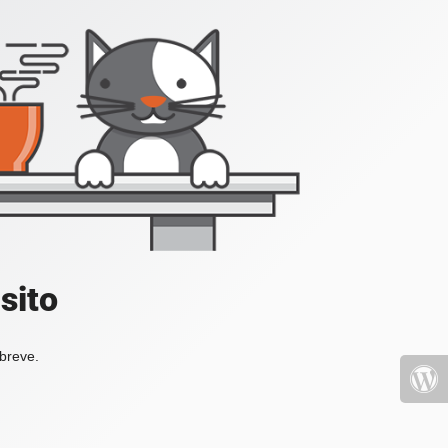
sito
 breve.