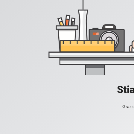
Sti
Grazie