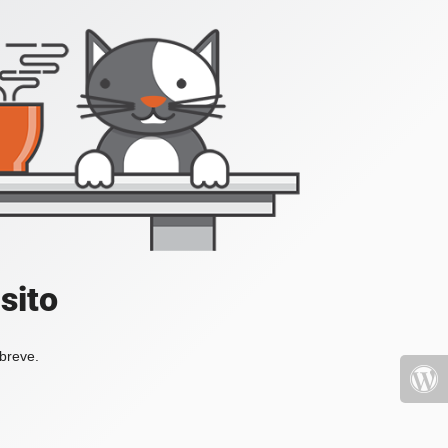
sito
 breve.