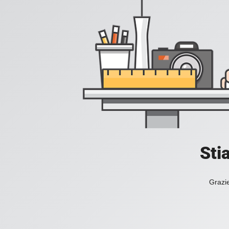
Sti
Grazie