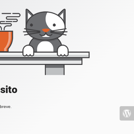
sito
 breve.