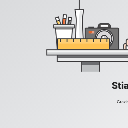
Sti
Grazie