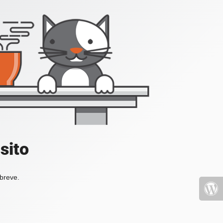
sito
 breve.