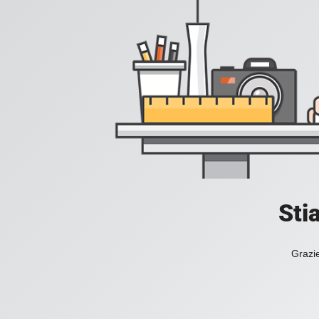
Sti
Grazie