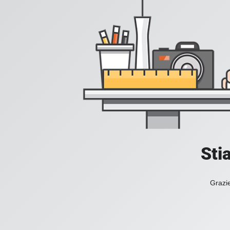
Sti
Grazie