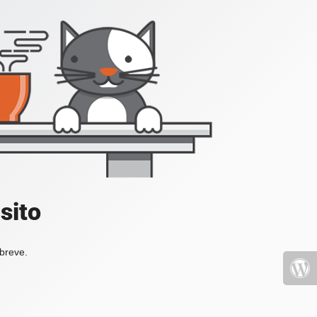
sito
 breve.