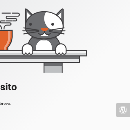
sito
 breve.