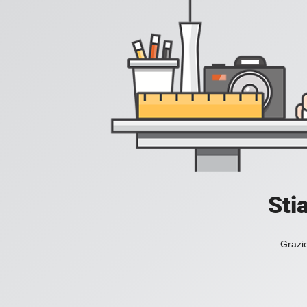
Sti
Grazie