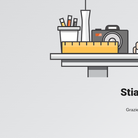
Sti
Grazie