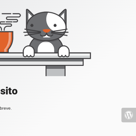
sito
 breve.