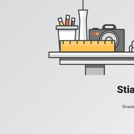
Sti
Grazie