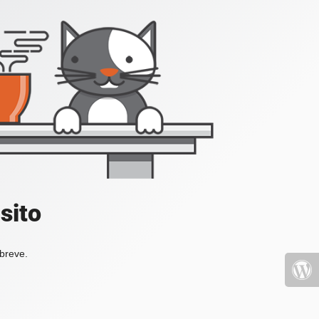
sito
 breve.