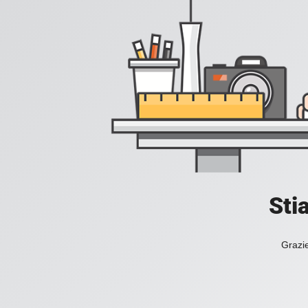
Sti
Grazie