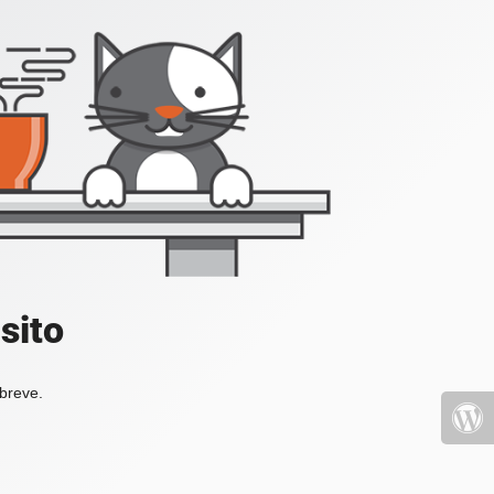
sito
 breve.