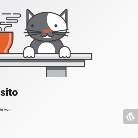
sito
 breve.