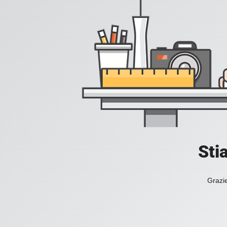
Sti
Grazie