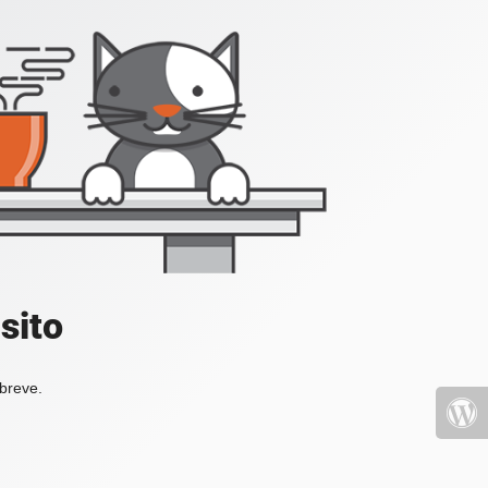
sito
 breve.