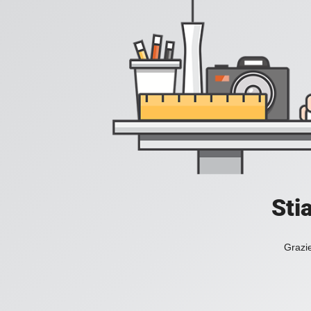
Sti
Grazie