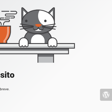
sito
 breve.