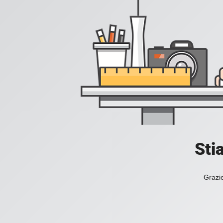
Sti
Grazie