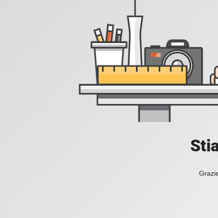
Sti
Grazie