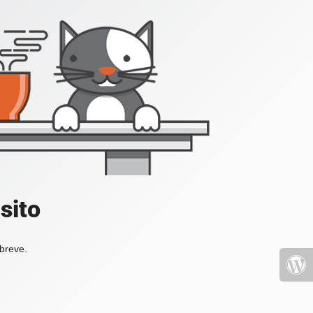
sito
 breve.