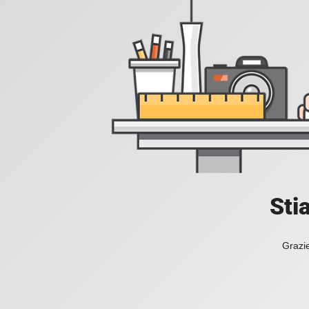
Sti
Grazie