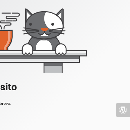
sito
 breve.