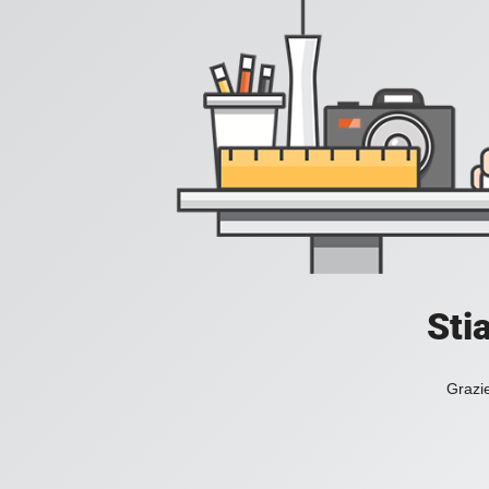
Sti
Grazie