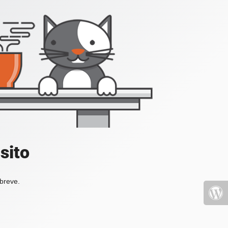
sito
 breve.