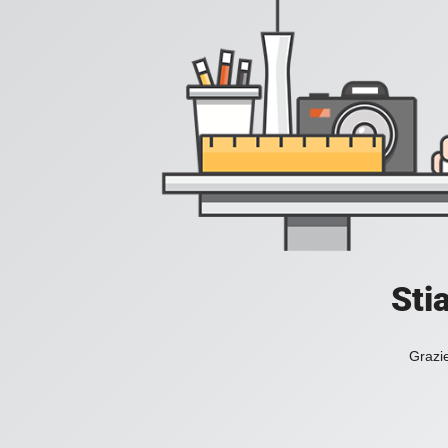
Sti
Grazie