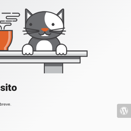
sito
 breve.