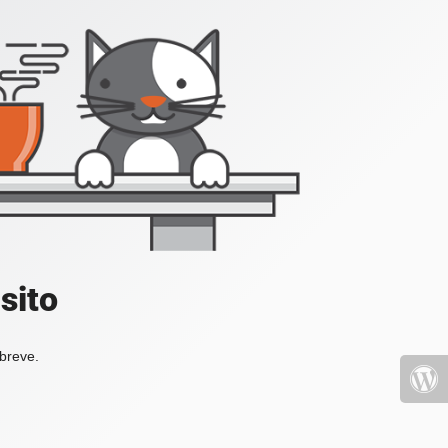
sito
 breve.