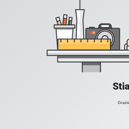
Sti
Grazie