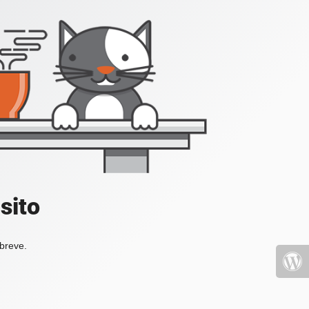
sito
 breve.