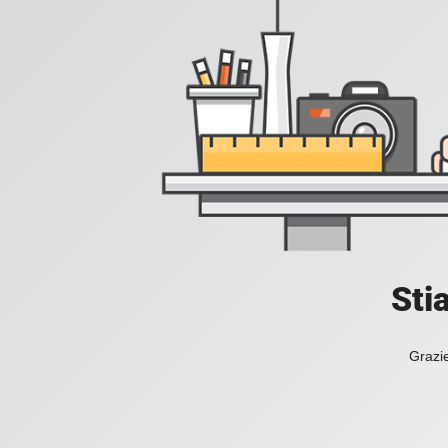
Sti
Grazie