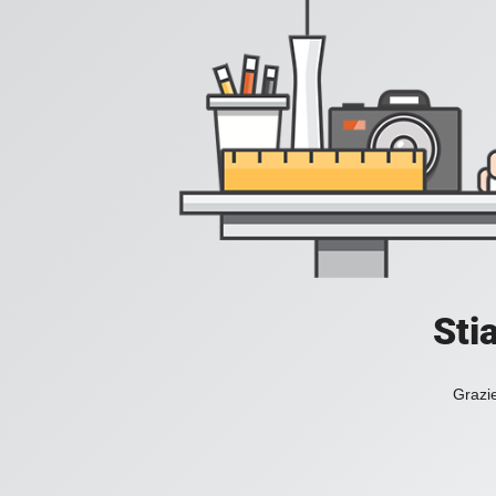
Sti
Grazie