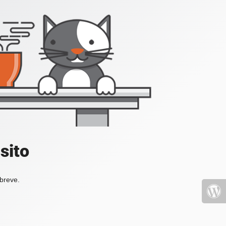
sito
 breve.