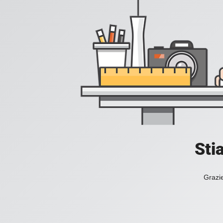
Sti
Grazie