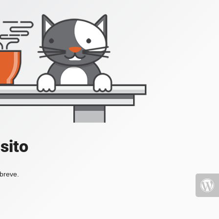
sito
 breve.