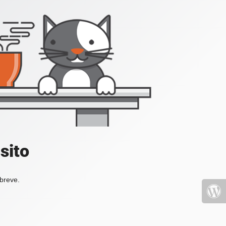
sito
 breve.