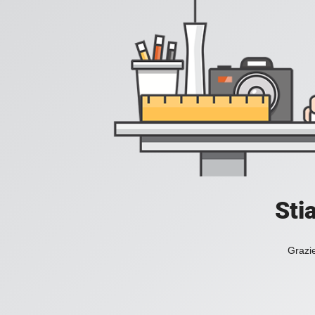
Sti
Grazie