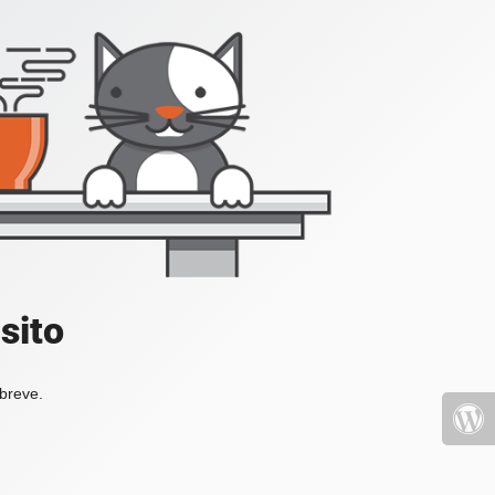
sito
 breve.