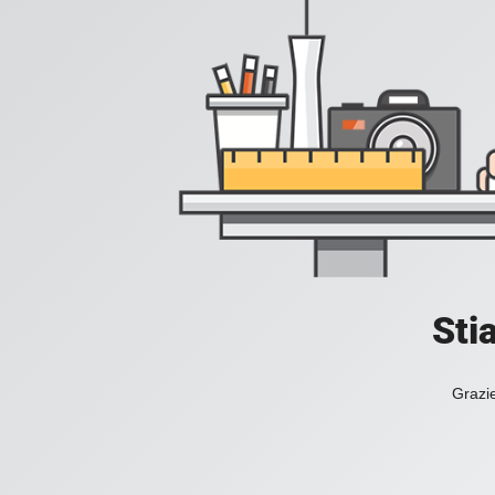
Sti
Grazie