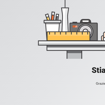
Sti
Grazie