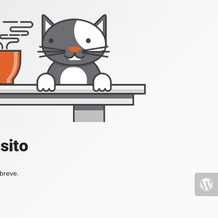
sito
 breve.