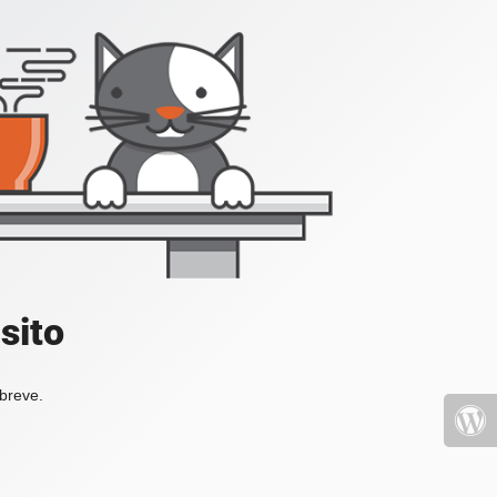
sito
 breve.