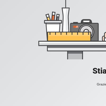
Sti
Grazie