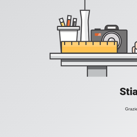
Sti
Grazie