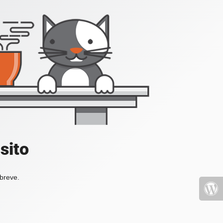
sito
 breve.