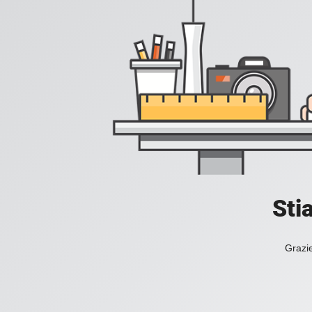
Sti
Grazie