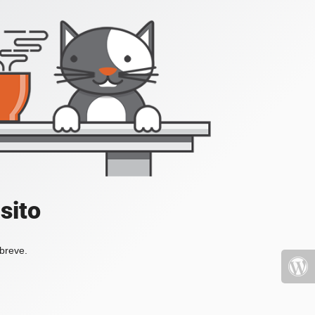
sito
 breve.