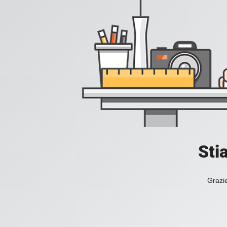
Sti
Grazie