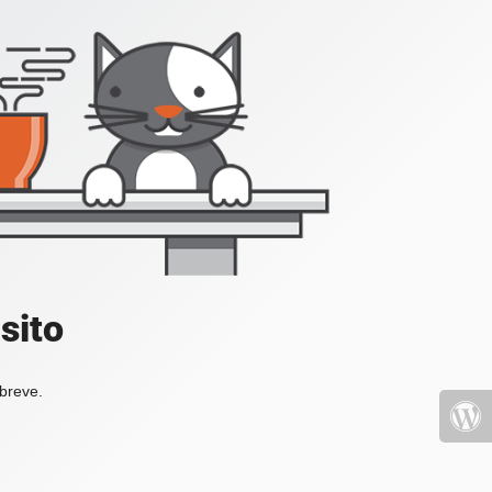
sito
 breve.