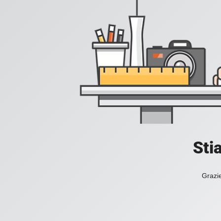
Sti
Grazie