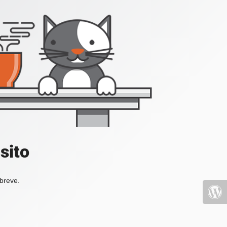
sito
 breve.