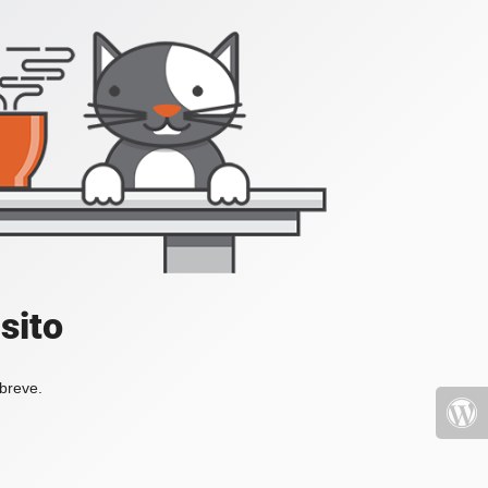
sito
 breve.