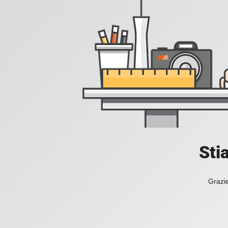
Sti
Grazie