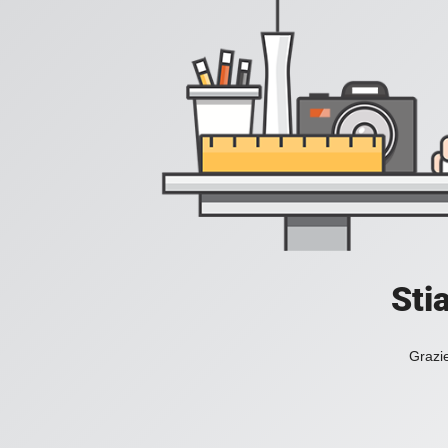
Sti
Grazie