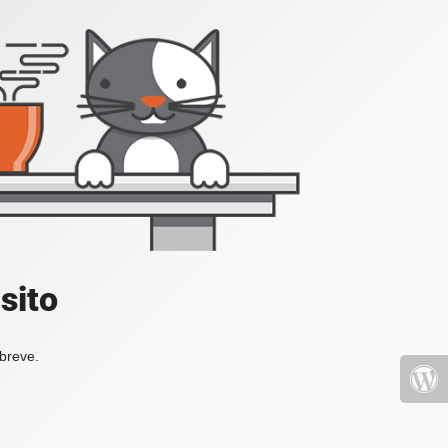
sito
 breve.