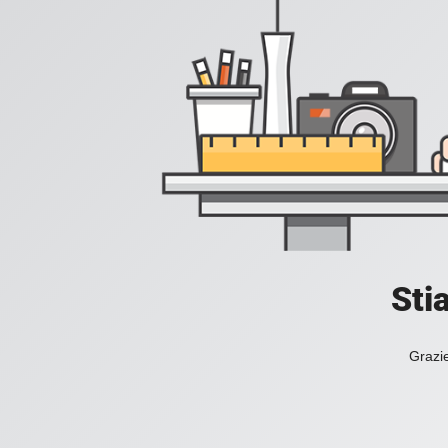
Sti
Grazie