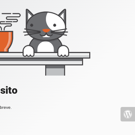
sito
 breve.