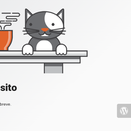
sito
 breve.