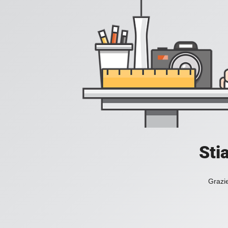
Sti
Grazie