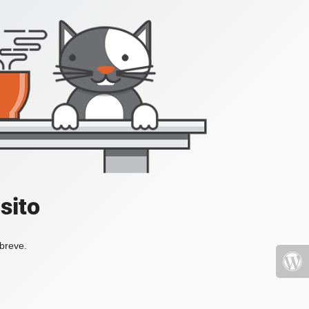
sito
 breve.