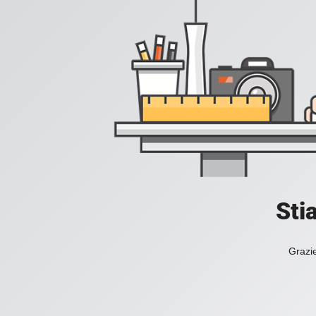
Sti
Grazie