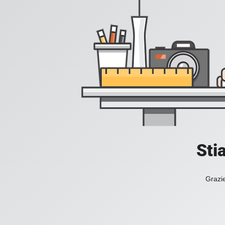
Sti
Grazie