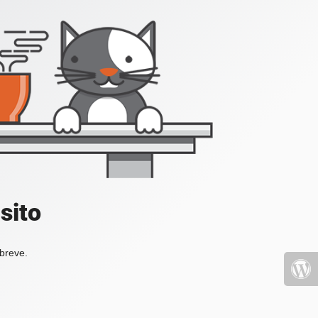
sito
 breve.