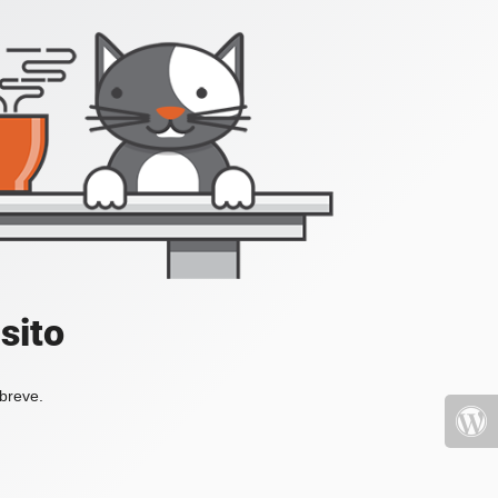
sito
 breve.