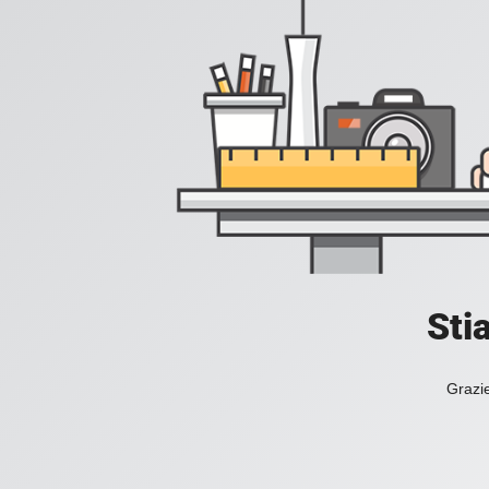
Sti
Grazie